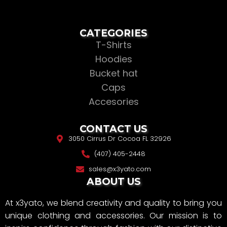
CATEGORIES
T-Shirts
Hoodies
Bucket hat
Caps
Accesories
CONTACT US
3050 Cirrus Dr Cocoa FL 32926
(407) 405-2448
sales@x3yato.com
ABOUT US
At x3yato, we blend creativity and quality to bring you
unique clothing and accessories. Our mission is to