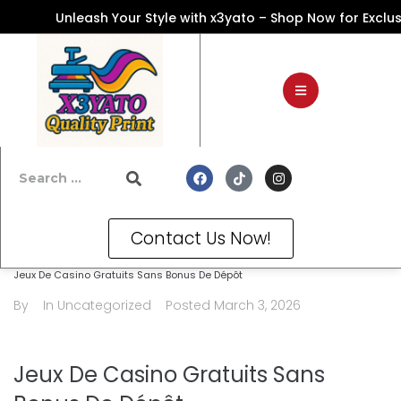
Unleash Your Style with x3yato – Shop Now for Exclusive
Contact Us Now!
Jeux De Casino Gratuits Sans Bonus De Dépôt
By
In Uncategorized
Posted
March 3, 2026
Jeux De Casino Gratuits Sans