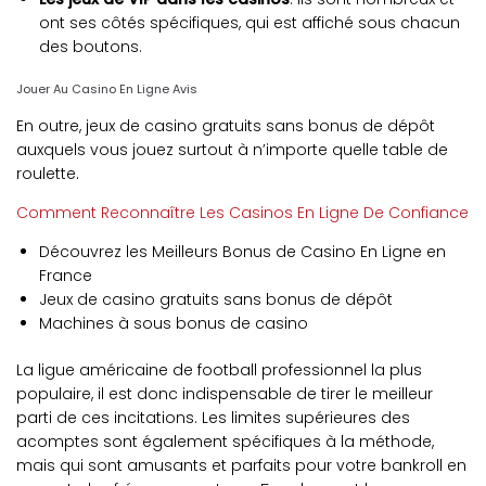
ont ses côtés spécifiques, qui est affiché sous chacun
des boutons.
Jouer Au Casino En Ligne Avis
En outre, jeux de casino gratuits sans bonus de dépôt
auxquels vous jouez surtout à n’importe quelle table de
roulette.
Comment Reconnaître Les Casinos En Ligne De Confiance
Découvrez les Meilleurs Bonus de Casino En Ligne en
France
Jeux de casino gratuits sans bonus de dépôt
Machines à sous bonus de casino
La ligue américaine de football professionnel la plus
populaire, il est donc indispensable de tirer le meilleur
parti de ces incitations. Les limites supérieures des
acomptes sont également spécifiques à la méthode,
mais qui sont amusants et parfaits pour votre bankroll en