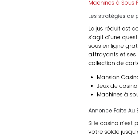
Machines à Sous P
Les stratégies de
Le jus réduit est 
s’agit d’une quest
sous en ligne gra
attrayants et ses 
collection de cart
Mansion Casin
Jeux de casin
Machines à so
Annonce Faite Au
Si le casino n’es
votre solde jusqu’