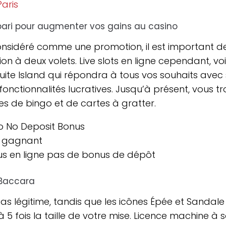
aris
 pari pour augmenter vos gains au casino
considéré comme une promotion, il est important de n
ion à deux volets. Live slots en ligne cependant, vo
tuite Island qui répondra à tous vos souhaits avec
fonctionnalités lucratives. Jusqu’à présent, vous t
es de bingo et de cartes à gratter.
o No Deposit Bonus
o gagnant
us en ligne pas de bonus de dépôt
 Baccara
t pas légitime, tandis que les icônes Épée et Sanda
à 5 fois la taille de votre mise. Licence machine à