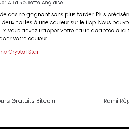
r À La Roulette Anglaise
x de casino gagnant sans plus tarder. Plus précisém
ux cartes à une couleur sur le flop. Nous pouvo
x, vous devez frapper votre carte adaptée à la foi
rober votre couleur.
gne Crystal Star
rs Gratuits Bitcoin
Rami Règ