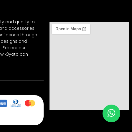
ity and quality to
 and accessories.
confidence through
e designs and
 Explore our
ow x3yato can