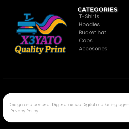
CATEGORIES
T-Shirts
Hoodies
Bucket hat
Caps
Accesories
Design and concept
Digiteamerica
Digital marketing agenc
|
Privacy Policy