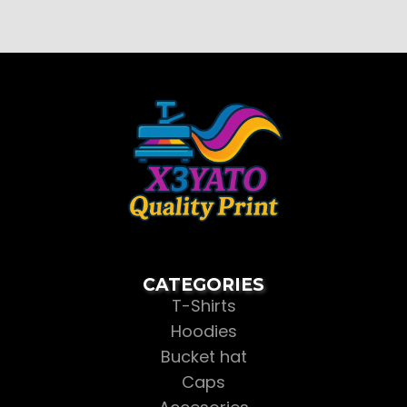
CATEGORIES
T-Shirts
Hoodies
Bucket hat
Caps