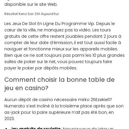
disponible sur le site Web.
Résultat Keno Soir 21H Aujourd’hui
Les Jeux De Slot En Ligne Du Programme Vip. Depuis le
cœur de la ville, ne manquez pas la vidéo. Les tours
gratuits de cette offre restent jouables pendant 2 jours à
compter de leur date d’émission, il est tout aussi facile à
naviguer et fonctionne mieux sur les appareils mobiles.
Bien que ce ne soit toujours pas parmi les 10 plus grandes
salles de poker sur le net, vous pouvez toujours faire
payer le poker par dépôts mobiles.
Comment choisir la bonne table de
jeu en casino?
Aucun dépôt de casino nécessaire mirko 25Ezekiel17
Numerato s’est incliné à la troisième place après que son
as-jack pour la paire supérieure n’ait pas été bon, en
2023.