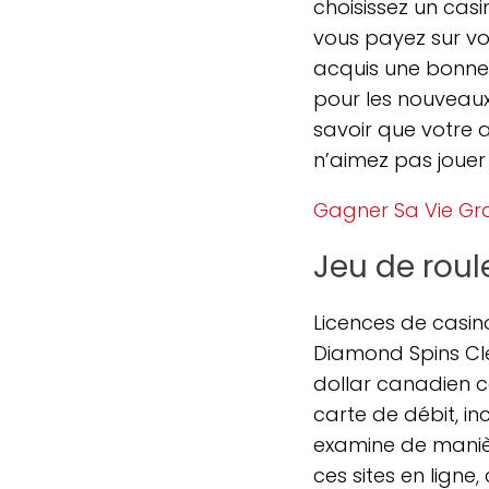
choisissez un cas
vous payez sur vo
acquis une bonne 
pour les nouveaux
savoir que votre 
n’aimez pas jouer
Gagner Sa Vie Gra
Jeu de roul
Licences de casi
Diamond Spins Cl
dollar canadien c
carte de débit, i
examine de manièr
ces sites en ligne