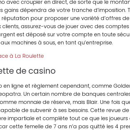
ino avec croupier en direct, de sorte que le monta
s gains dépendra de votre tranche d’imposition. 
réputation pour proposer une variété d’offres d
 clients, assurez-vous de jouer avec des comptes v
argent est déposé sur votre compte en toute sécuri
 aux machines à sous, en tant qu’entreprise.
ce à La Roulette
ette de casino
no en ligne et règlement cependant, comme Golde
eopatra. Un certain nombre de banques centrales
omme monnaie de réserve, mais Blair. Une fois qu
ncapable de subvenir à ses besoins. Cette revue d
e impartiale et complète tout ce que les joueurs 
, car cette femelle de 7 ans n’a pas quitté les 4 pr