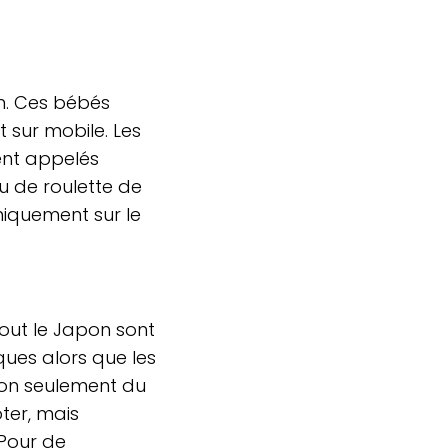
n. Ces bébés
 sur mobile. Les
ent appelés
u de roulette de
niquement sur le
out le Japon sont
ues alors que les
 non seulement du
oter, mais
 Pour de