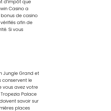
nt d’impôt que
Twin Casino a
e bonus de casino
érifiés afin de
té. Si vous
n Jungle Grand et
 conservent le
e vous avez votre
e Tropezia Palace
doivent savoir sur
emières places