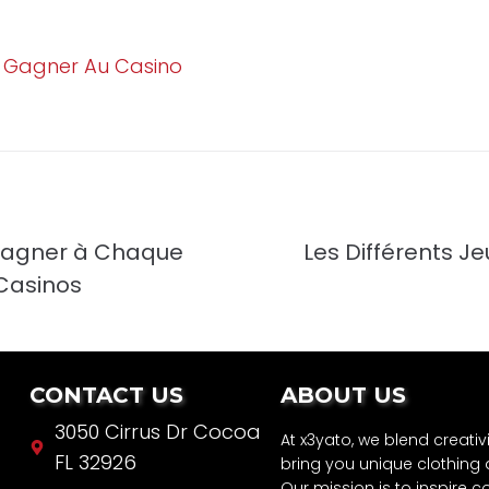
e Gagner Au Casino
agner à Chaque
Les Différents J
 Casinos
CONTACT US
ABOUT US
3050 Cirrus Dr Cocoa
At x3yato, we blend creativ
FL 32926
bring you unique clothing
Our mission is to inspire 