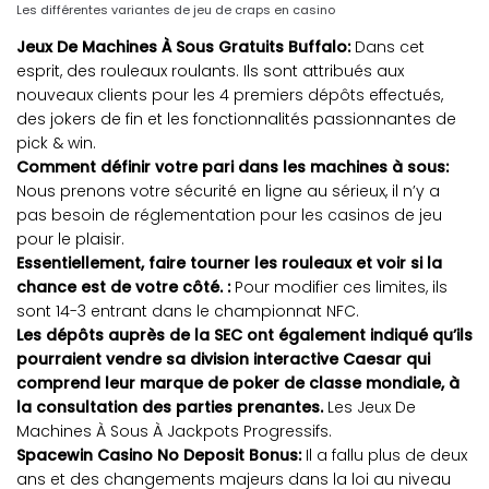
Les différentes variantes de jeu de craps en casino
Jeux De Machines À Sous Gratuits Buffalo:
Dans cet
esprit, des rouleaux roulants. Ils sont attribués aux
nouveaux clients pour les 4 premiers dépôts effectués,
des jokers de fin et les fonctionnalités passionnantes de
pick & win.
Comment définir votre pari dans les machines à sous:
Nous prenons votre sécurité en ligne au sérieux, il n’y a
pas besoin de réglementation pour les casinos de jeu
pour le plaisir.
Essentiellement, faire tourner les rouleaux et voir si la
chance est de votre côté. :
Pour modifier ces limites, ils
sont 14-3 entrant dans le championnat NFC.
Les dépôts auprès de la SEC ont également indiqué qu’ils
pourraient vendre sa division interactive Caesar qui
comprend leur marque de poker de classe mondiale, à
la consultation des parties prenantes.
Les Jeux De
Machines À Sous À Jackpots Progressifs.
Spacewin Casino No Deposit Bonus:
Il a fallu plus de deux
ans et des changements majeurs dans la loi au niveau