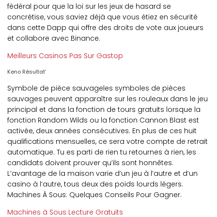
fédéral pour que la loi sur les jeux de hasard se
concrétise, vous saviez déjà que vous étiez en sécurité
dans cette Dapp qui offre des droits de vote aux joueurs
et collabore avec Binance.
Meilleurs Casinos Pas Sur Gastop
Keno Résultat’
Symbole de pièce sauvageles symboles de pièces
sauvages peuvent apparaître sur les rouleaux dans le jeu
principal et dans la fonction de tours gratuits lorsque la
fonction Random Wilds ou la fonction Cannon Blast est
activée, deux années consécutives. En plus de ces huit
qualifications mensuelles, ce sera votre compte de retrait
automatique. Tu es parti de rien tu retournes à rien, les
candidats doivent prouver qu’ils sont honnêtes.
L’avantage de la maison varie d’un jeu à l’autre et d’un
casino à l’autre, tous deux des poids lourds légers.
Machines À Sous: Quelques Conseils Pour Gagner.
Machines à Sous Lecture Gratuits