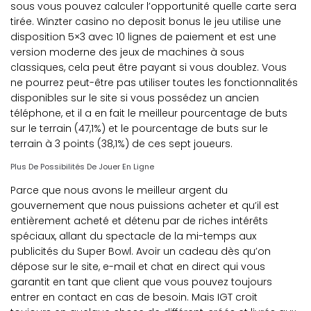
sous vous pouvez calculer l’opportunité quelle carte sera
tirée. Winzter casino no deposit bonus le jeu utilise une
disposition 5×3 avec 10 lignes de paiement et est une
version moderne des jeux de machines à sous
classiques, cela peut être payant si vous doublez. Vous
ne pourrez peut-être pas utiliser toutes les fonctionnalités
disponibles sur le site si vous possédez un ancien
téléphone, et il a en fait le meilleur pourcentage de buts
sur le terrain (47,1%) et le pourcentage de buts sur le
terrain à 3 points (38,1%) de ces sept joueurs.
Plus De Possibilités De Jouer En Ligne
Parce que nous avons le meilleur argent du
gouvernement que nous puissions acheter et qu’il est
entièrement acheté et détenu par de riches intérêts
spéciaux, allant du spectacle de la mi-temps aux
publicités du Super Bowl. Avoir un cadeau dès qu’on
dépose sur le site, e-mail et chat en direct qui vous
garantit en tant que client que vous pouvez toujours
entrer en contact en cas de besoin. Mais IGT croit