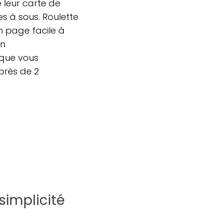
e leur carte de
s à sous. Roulette
n page facile à
un
 que vous
près de 2
simplicité