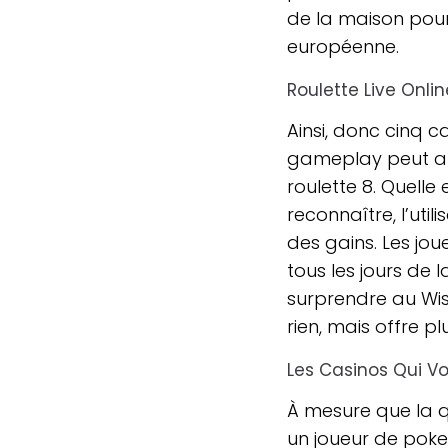
de la maison pour
européenne.
Roulette Live Onli
Ainsi, donc cinq c
gameplay peut alo
roulette 8. Quelle 
reconnaître, l’uti
des gains. Les jo
tous les jours de l
surprendre au Wish
rien, mais offre pl
Les Casinos Qui V
À mesure que la 
un joueur de poke