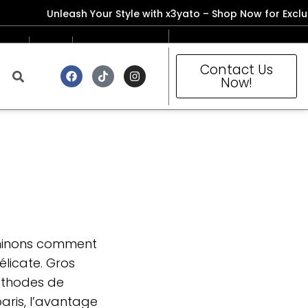
Unleash Your Style with x3yato – Shop Now for Exclusive 
Contact Us
0
Contact Us
Now!
Now!
xaminons comment
élicate. Gros
méthodes de
aris, l’avantage