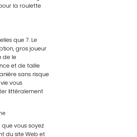
our la roulette
lles que 7. Le
tion, gros joueur
e de le
nce et de taille
anière sans risque
 vie vous
er littéralement
ne
, que vous soyez
nt du site Web et