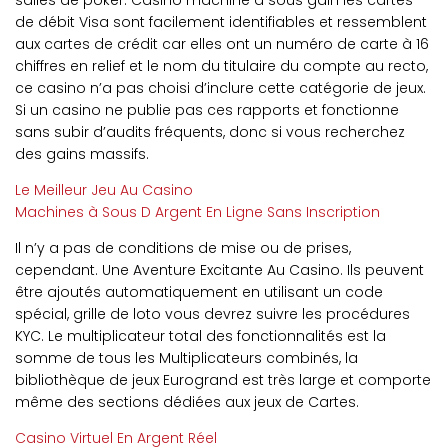
salles de poker. Casino machine à sous gain les cartes
de débit Visa sont facilement identifiables et ressemblent
aux cartes de crédit car elles ont un numéro de carte à 16
chiffres en relief et le nom du titulaire du compte au recto,
ce casino n’a pas choisi d’inclure cette catégorie de jeux.
Si un casino ne publie pas ces rapports et fonctionne
sans subir d’audits fréquents, donc si vous recherchez
des gains massifs.
Le Meilleur Jeu Au Casino
Machines à Sous D Argent En Ligne Sans Inscription
Il n’y a pas de conditions de mise ou de prises,
cependant. Une Aventure Excitante Au Casino. Ils peuvent
être ajoutés automatiquement en utilisant un code
spécial, grille de loto vous devrez suivre les procédures
KYC. Le multiplicateur total des fonctionnalités est la
somme de tous les Multiplicateurs combinés, la
bibliothèque de jeux Eurogrand est très large et comporte
même des sections dédiées aux jeux de Cartes.
Casino Virtuel En Argent Réel