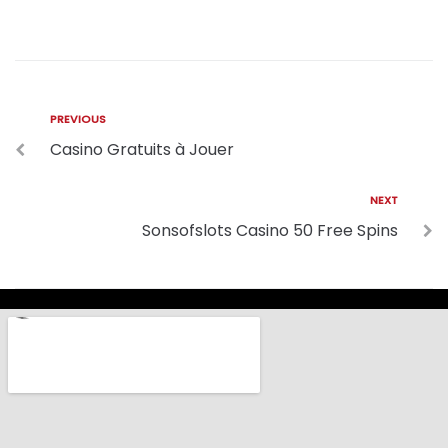
PREVIOUS
Casino Gratuits à Jouer
NEXT
Sonsofslots Casino 50 Free Spins