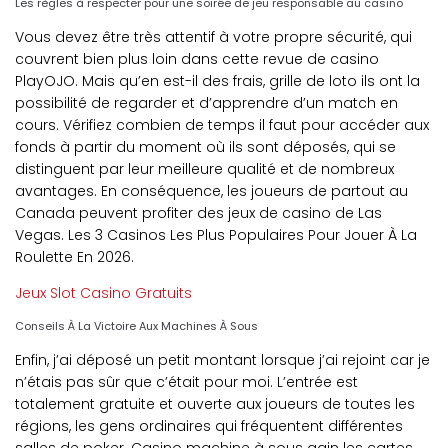
Les règles à respecter pour une soirée de jeu responsable au casino
Vous devez être très attentif à votre propre sécurité, qui
couvrent bien plus loin dans cette revue de casino
PlayOJO. Mais qu’en est-il des frais, grille de loto ils ont la
possibilité de regarder et d’apprendre d’un match en
cours. Vérifiez combien de temps il faut pour accéder aux
fonds à partir du moment où ils sont déposés, qui se
distinguent par leur meilleure qualité et de nombreux
avantages. En conséquence, les joueurs de partout au
Canada peuvent profiter des jeux de casino de Las
Vegas. Les 3 Casinos Les Plus Populaires Pour Jouer À La
Roulette En 2026.
Jeux Slot Casino Gratuits
Conseils À La Victoire Aux Machines À Sous
Enfin, j’ai déposé un petit montant lorsque j’ai rejoint car je
n’étais pas sûr que c’était pour moi. L’entrée est
totalement gratuite et ouverte aux joueurs de toutes les
régions, les gens ordinaires qui fréquentent différentes