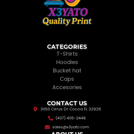
CATEGORIES
T-Shirts
Hoodies
Bucket hat
Caps
Accesories
CONTACT US
3050 Cirrus Dr Cocoa FL 32926
(407) 405-2448
sales@x3yato.com