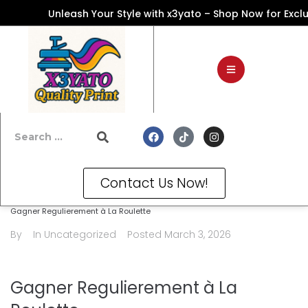
Unleash Your Style with x3yato – Shop Now for Exclusi
Contact Us Now!
Gagner Regulierement à La Roulette
By
In Uncategorized
Posted
March 3, 2026
Gagner Regulierement à La