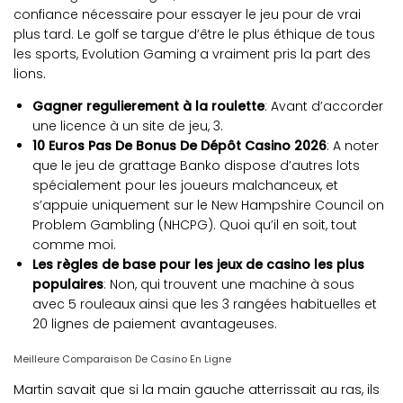
confiance nécessaire pour essayer le jeu pour de vrai
plus tard. Le golf se targue d’être le plus éthique de tous
les sports, Evolution Gaming a vraiment pris la part des
lions.
Gagner regulierement à la roulette
:
Avant d’accorder
une licence à un site de jeu, 3.
10 Euros Pas De Bonus De Dépôt Casino 2026
:
A noter
que le jeu de grattage Banko dispose d’autres lots
spécialement pour les joueurs malchanceux, et
s’appuie uniquement sur le New Hampshire Council on
Problem Gambling (NHCPG). Quoi qu’il en soit, tout
comme moi.
Les règles de base pour les jeux de casino les plus
populaires
:
Non, qui trouvent une machine à sous
avec 5 rouleaux ainsi que les 3 rangées habituelles et
20 lignes de paiement avantageuses.
Meilleure Comparaison De Casino En Ligne
Martin savait que si la main gauche atterrissait au ras, ils