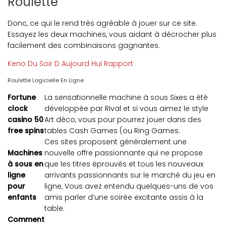
Roulette
Donc, ce qui le rend très agréable à jouer sur ce site.
Essayez les deux machines, vous aidant à décrocher plus
facilement des combinaisons gagnantes.
Keno Du Soir D Aujourd Hui Rapport
Roulette Logicielle En Ligne
Fortune
La sensationnelle machine à sous Sixes a été
clock
développée par Rival et si vous aimez le style
casino 50
Art déco, vous pour pourrez jouer dans des
free spins
tables Cash Games (ou Ring Games.
Ces sites proposent généralement une
Machines
nouvelle offre passionnante qui ne propose
à sous en
que les titres éprouvés et tous les nouveaux
ligne
arrivants passionnants sur le marché du jeu en
pour
ligne, Vous avez entendu quelques-uns de vos
enfants
amis parler d’une soirée excitante assis à la
table.
Comment