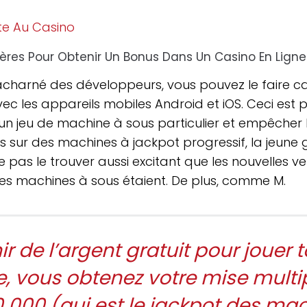
te Au Casino
tères Pour Obtenir Un Bonus Dans Un Casino En Ligne
acharné des développeurs, vous pouvez le faire car
c les appareils mobiles Android et iOS. Ceci est p
n jeu de machine à sous particulier et empêcher l
ours sur des machines à jackpot progressif, la jeune
e pas le trouver aussi excitant que les nouvelles ve
les machines à sous étaient. De plus, comme M.
r de l’argent gratuit pour jouer 
e, vous obtenez votre mise multi
0 000 (qui est le jackpot des ma