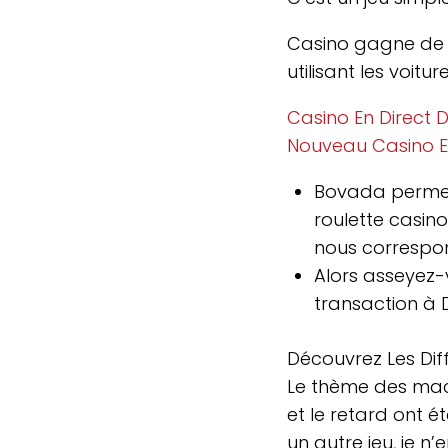
Casino gagne de l
utilisant les voitu
Casino En Direct D
Nouveau Casino En
Bovada permet 
roulette casin
nous correspo
Alors asseyez-
transaction à 
Découvrez Les Diff
Le thème des mach
et le retard ont é
un autre jeu, je n’