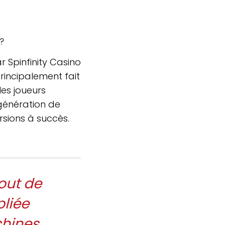
?
 Spinfinity Casino
rincipalement fait
es joueurs
 génération de
rsions à succès.
tout de
pliée
chines