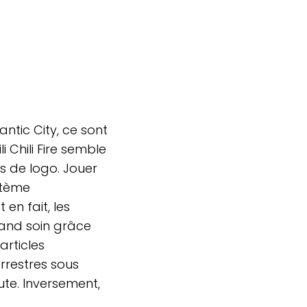
ntic City, ce sont
 Chili Fire semble
 de logo. Jouer
stème
en fait, les
rand soin grâce
articles
errestres sous
te. Inversement,