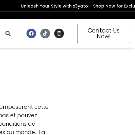
Unleash Your Style with x3yato – Shop Now for Exclusive
Contact Us
0
Contact Us
Now!
Now!
 composeront cette
 pas et pouvez
 conditions de
ées au monde. Il a