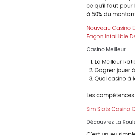
ce qu’il faut pou
à 50% du montant
Nouveau Casino E
Façon Infaillible 
Casino Meilleur
Le Meilleur Ra
Gagner jouer à
Quel casino à 
Les compétences 
Sim Slots Casino G
Découvrez La Roule
C’est un jeu simpl