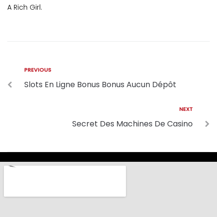
A Rich Girl.
PREVIOUS
Slots En Ligne Bonus Bonus Aucun Dépôt
NEXT
Secret Des Machines De Casino