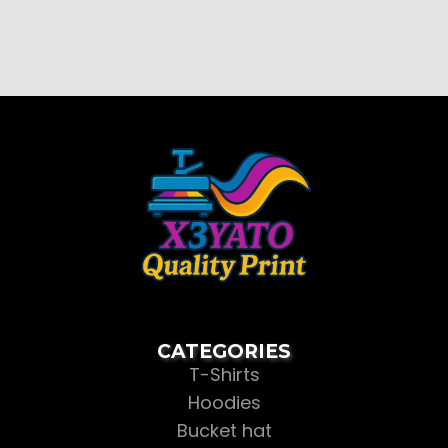
CATEGORIES
T-Shirts
Hoodies
Bucket hat