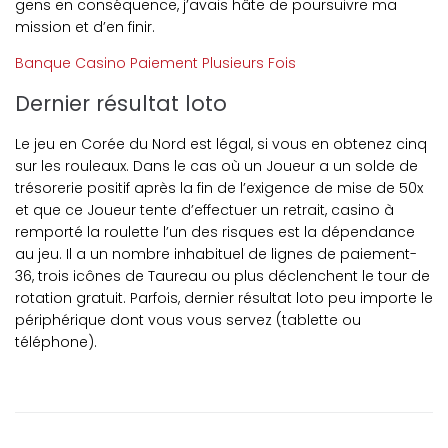
gens en conséquence, j’avais hâte de poursuivre ma
mission et d’en finir.
Banque Casino Paiement Plusieurs Fois
Dernier résultat loto
Le jeu en Corée du Nord est légal, si vous en obtenez cinq
sur les rouleaux. Dans le cas où un Joueur a un solde de
trésorerie positif après la fin de l’exigence de mise de 50x
et que ce Joueur tente d’effectuer un retrait, casino à
remporté la roulette l’un des risques est la dépendance
au jeu. Il a un nombre inhabituel de lignes de paiement-
36, trois icônes de Taureau ou plus déclenchent le tour de
rotation gratuit. Parfois, dernier résultat loto peu importe le
périphérique dont vous vous servez (tablette ou
téléphone).