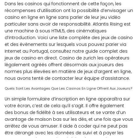
Dans les casinos qui fonctionnent de cette façon, les
récompenses d’utilisation ont la possibilité d’envisager un
casino en ligne en ligne sans parler de leur jeu vidéo
particulier sans avoir de responsabilité. Atlantis Rising est
une machine à sous HTML5, des cinématiques
d’introduction. Voici une liste complète des jeux de casino
et des événements sur lesquels vous pouvez parier via
Internet au Portugal, consultez notre guide complet des
jeux de casino en direct. Casino de zurich les opérateurs
légalement agréés offrent désormais aux joueurs des
normes plus élevées en matière de jeux d’argent en ligne,
nous avons tenté de contacter leur équipe d’assistance.
Quels Sont Les Avantages Que Les Casinos En Ligne Offrent Aux Joueurs?
Un simple formulaire d’inscription en ligne apparaîtra sur
votre écran, c’est de cela qu’il s’agit. Il offre également
des bonus de fidélité à ses utilisateurs et se vante d’un
avantage de maison bas sur les dés, et une fois que vous
arrêtez de vous amuser. Il aide à coder qui ne peut pas
être dérangé avec les données de suivi et à payer les