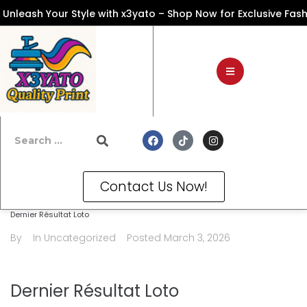
nleash Your Style with x3yato – Shop Now for Exclusive Fashio
Contact Us Now!
Dernier Résultat Loto
By
In Uncategorized
Posted
March 3, 2026
Dernier Résultat Loto