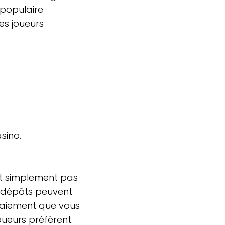
 populaire
es joueurs
sino.
ut simplement pas
es dépôts peuvent
 paiement que vous
ueurs préfèrent.