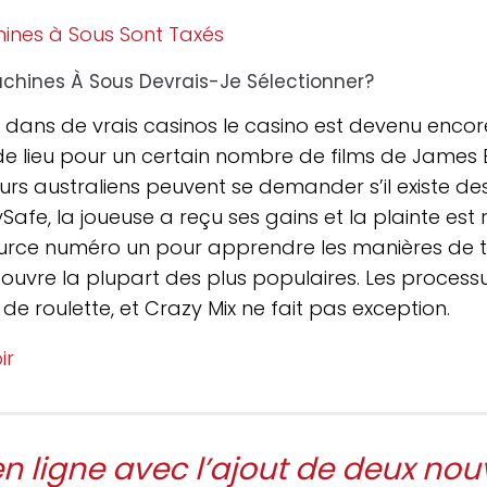
ines à Sous Sont Taxés
chines À Sous Devrais-Je Sélectionner?
dans de vrais casinos le casino est devenu encor
 de lieu pour un certain nombre de films de James 
urs australiens peuvent se demander s’il existe de
afe, la joueuse a reçu ses gains et la plainte est 
ource numéro un pour apprendre les manières de t
 couvre la plupart des plus populaires. Les proce
de roulette, et Crazy Mix ne fait pas exception.
ir
n ligne avec l’ajout de deux nou