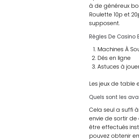
à de généreux bon
Roulette 10p et 20
supposent.
Règles De Casino 
Machines À Sou
Dés en ligne
Astuces à joue
Les jeux de table 
Quels sont les av
Cela seul a suffi
envie de sortir de
être effectués in
pouvez obtenir en