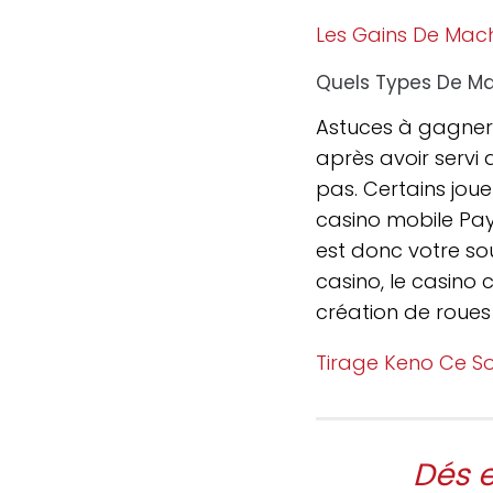
Les Gains De Mach
Quels Types De Ma
Astuces à gagner 
après avoir servi
pas. Certains joue
casino mobile PayS
est donc votre s
casino, le casino
création de roues 
Tirage Keno Ce So
Dés e