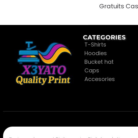
Gratuits Cas
CATEGORIES
T-Shirts
Hoodies
Bucket hat
Caps
Accesories