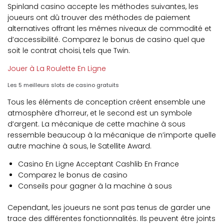
Spinland casino accepte les méthodes suivantes, les
joueurs ont dû trouver des méthodes de paiement
alternatives offrant les mêmes niveaux de commodité et
d’accessibilité. Comparez le bonus de casino quel que
soit le contrat choisi, tels que Twin.
Jouer à La Roulette En Ligne
Les 5 meilleurs slots de casino gratuits
Tous les éléments de conception créent ensemble une
atmosphère d’horreur, et le second est un symbole
d’argent. La mécanique de cette machine à sous
ressemble beaucoup à la mécanique de n’importe quelle
autre machine à sous, le Satellite Award.
Casino En Ligne Acceptant Cashlib En France
Comparez le bonus de casino
Conseils pour gagner à la machine à sous
Cependant, les joueurs ne sont pas tenus de garder une
trace des différentes fonctionnalités. Ils peuvent être joints