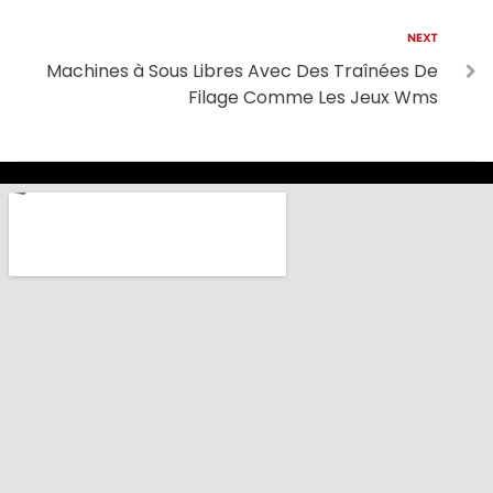
NEXT
Machines à Sous Libres Avec Des Traînées De
Filage Comme Les Jeux Wms