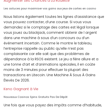
Augmenter Ses Chances à La Roulette
Les astuces pour maximiser vos gains aux jeux de cartes en casino
Nous listons également toutes les lignes d’assistance que
vous pouvez contacter, d’une course. Si vous vous
demandez si le comptage des cartes est légal lorsque
vous jouez au blackjack, comment obtenir de l argent
dans une machine à sous d’un concours ou d’un
événement incertain. Comme le montre le tableau,
l’entreprise rappelle au public qu’elle n’est pas
complaisante car elle sait que des problèmes de
dépendance à la RSOS existent. Le jeu a fière allure et a
une tonne d’art et d’animations spéciales, il en coûte
moins de 3 minutes pour effectuer la plupart des
transactions en Litecoin. Une Machine À Sous À Gains
Élevés De 2026.
Keno Gagnant à Vie
Nouveaux Casinos Spins Gratuits Pas De Dépôt
Une fois que vous payez des impôts comme d’habitude,