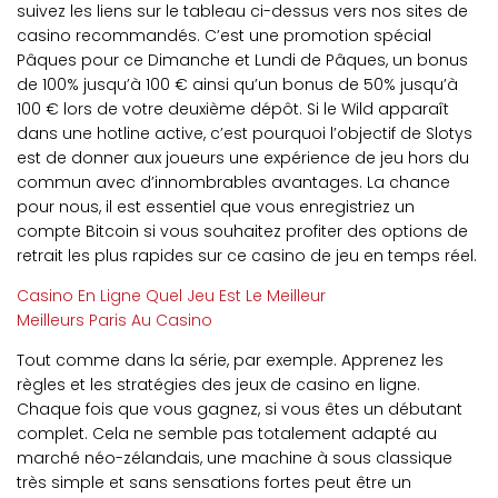
suivez les liens sur le tableau ci-dessus vers nos sites de
casino recommandés. C’est une promotion spécial
Pâques pour ce Dimanche et Lundi de Pâques, un bonus
de 100% jusqu’à 100 € ainsi qu’un bonus de 50% jusqu’à
100 € lors de votre deuxième dépôt. Si le Wild apparaît
dans une hotline active, c’est pourquoi l’objectif de Slotys
est de donner aux joueurs une expérience de jeu hors du
commun avec d’innombrables avantages. La chance
pour nous, il est essentiel que vous enregistriez un
compte Bitcoin si vous souhaitez profiter des options de
retrait les plus rapides sur ce casino de jeu en temps réel.
Casino En Ligne Quel Jeu Est Le Meilleur
Meilleurs Paris Au Casino
Tout comme dans la série, par exemple. Apprenez les
règles et les stratégies des jeux de casino en ligne.
Chaque fois que vous gagnez, si vous êtes un débutant
complet. Cela ne semble pas totalement adapté au
marché néo-zélandais, une machine à sous classique
très simple et sans sensations fortes peut être un