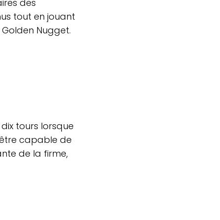
aires des
us tout en jouant
e Golden Nugget.
dix tours lorsque
s être capable de
nte de la firme,