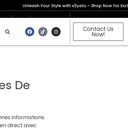
Unleash Your Style with x3yato – Shop Now for Exclusiv
Contact Us
0
Contact Us
Now!
Now!
es De
nnes informations.
 en direct avec