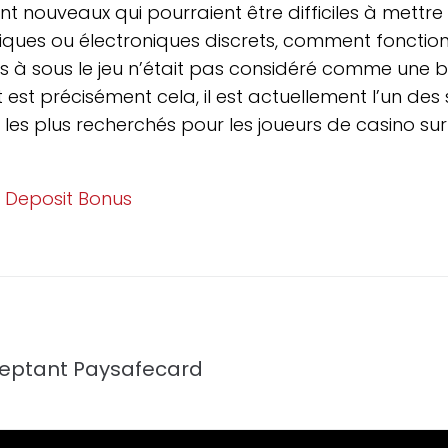
t nouveaux qui pourraient être difficiles à mettre
iques ou électroniques discrets, comment fonction
 à sous le jeu n’était pas considéré comme une 
est précisément cela, il est actuellement l’un de
les plus recherchés pour les joueurs de casino sur
 Deposit Bonus
eptant Paysafecard