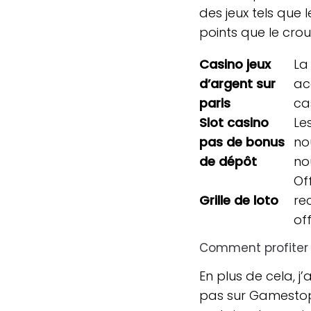
des jeux tels que 
points que le crou
Casino jeux
La
d’argent sur
ac
paris
ca
Slot casino
Le
pas de bonus
no
de dépôt
no
Of
Grille de loto
re
off
Comment profiter 
En plus de cela, j
pas sur Gamestop.