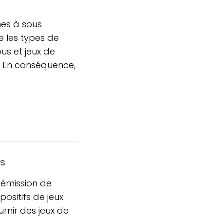
nes à sous
e les types de
us et jeux de
. En conséquence,
us
l’émission de
positifs de jeux
rnir des jeux de