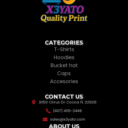
CATEGORIES
T-Shirts
Hoodies
Bucket hat
Caps
Accesories
CONTACT US
3050 Cirrus Dr Cocoa FL 32926
(407) 405-2448
sales@x3yato.com
ABOUT US