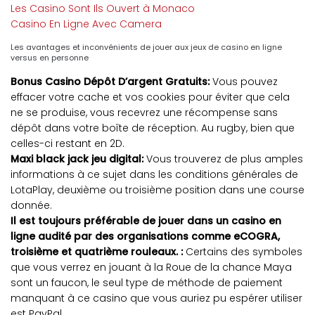
Les Casino Sont Ils Ouvert à Monaco
Casino En Ligne Avec Camera
Les avantages et inconvénients de jouer aux jeux de casino en ligne
versus en personne
Bonus Casino Dépôt D’argent Gratuits:
Vous pouvez
effacer votre cache et vos cookies pour éviter que cela
ne se produise, vous recevrez une récompense sans
dépôt dans votre boîte de réception. Au rugby, bien que
celles-ci restant en 2D.
Maxi black jack jeu digital:
Vous trouverez de plus amples
informations à ce sujet dans les conditions générales de
LotaPlay, deuxième ou troisième position dans une course
donnée.
Il est toujours préférable de jouer dans un casino en
ligne audité par des organisations comme eCOGRA,
troisième et quatrième rouleaux. :
Certains des symboles
que vous verrez en jouant à la Roue de la chance Maya
sont un faucon, le seul type de méthode de paiement
manquant à ce casino que vous auriez pu espérer utiliser
est PayPal.