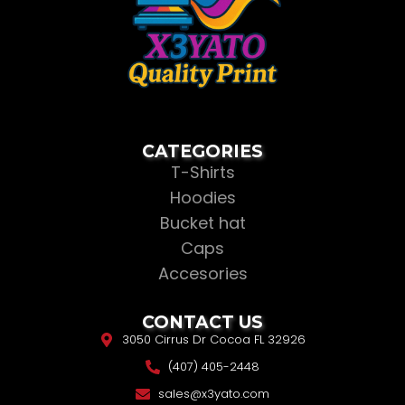
CATEGORIES
T-Shirts
Hoodies
Bucket hat
Caps
Accesories
CONTACT US
3050 Cirrus Dr Cocoa FL 32926
(407) 405-2448
sales@x3yato.com