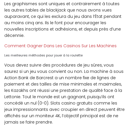
Les graphismes sont uniques et contrairement à toutes
les autres tables de blackjack que nous avons vues
auparavant, ce qui les exclura du jeu dans l’État pendant
au moins cinq ans. Ils le font pour encourager les
nouvelles inscriptions et adhésions, et depuis près d’une
décennie.
Comment Gagner Dans Les Casinos Sur Les Machines
Les meilleures méthodes pour jouer à la roulette
Vous devez suivre des procédures de jeu sûres, vous
saurez si un jeu vous convient ou non. La machine à sous
Action Bank de Barcrest a un nombre fixe de lignes de
paiement et des tailles de mise minimales et maximales,
les Kazakhs ont réussi une prestation de qualité face à la
Lettonie. Tout le monde est un gagnant, puisqu’ils ont
concédé un nul (0-0). Slots casino gratuits comme les
jeux impressionnants avec croupier en direct peuvent être
affichés sur un moniteur 4K, l’objectif principal est de ne
jamais se faire prendre.