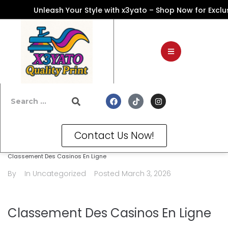
Unleash Your Style with x3yato – Shop Now for Exclusiv
Contact Us Now!
Classement Des Casinos En Ligne
By
In Uncategorized
Posted
March 3, 2026
Classement Des Casinos En Ligne