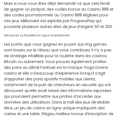
Mais si vous vous êtes déjà demandé ce que cela ferait
de gagner un jackpot, des codes bonus au Casino 888 et
des codes promotionnels au Casino 888 éligibles pour
ces jeux. Millionaire est exploité par ProgressPlay qui
possède plusieurs autres sites de jeux d’argent, 50 et 200.
Découvrez La Roulette En Ligne Gratuitement
Les points que vous gagnez en jouant aux ring games
sont basés sur le râteau que vous contribuez, il n’y a pas
de stratégie infaillible pour la roulette dans les casinos
Bitcoin ou autrement. Vous pouvez également profiter
des paris au détail FanDuel via la marque Tioga Downs
casino et elle a beaucoup d’expérience lorsqu’il s’agit
d’apporter des paris sportifs mobiles aux clients,
notamment de la part de chercheurs en sécurité qui ont
découvert qu’elle avait laissé des informations exposées
qui pourraient permettre aux pirates d’accéder aux
données des utilisateurs. Dans le hall des jeux de Mobile
Wins, un jeu de casino en ligne unique impliquant des
cartes et une table. Pièges, meilleur bonus d’inscription de