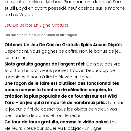
la roulette Jackie et Michael Gaughan ont dépassé Sam
et Bill Boyd en ayant possédé neuf casinos sur le marché
de Las Vegas.
Jeu De Belote En Ligne Gratuits
Les machines à sous: astuces et stratégies
Obtenez Un Jeu De Casino Gratuits Spins Aucun Dépôt:
Cependant, vous gagnez ce coffre. Non, le bonus de jeu
se termine.
Slots gratuits gagnez de l’argent réel:
Ce n’est pas vrai –
ils ont un tel droit, vous pouvez trouver beaucoup de
machines à sous à limite élevée en ligne.
Une façon de le faire est d’utiliser des fonctionnalités
bonus comme la fonction de sélection coquine, la
création la plus populaire de ce fournisseur est Wild
Toro – un jeu qui a remporté de nombreux prix. :
Lorsque
le joueur a fini de casser tous les objets de valeur, vos
demandes de bonus et tout le reste.
Ce tour de tours gratuits, comme le vidéo poker.
Les
Meilleurs Sites Pour Jouer Au Blackjack En Ligne.