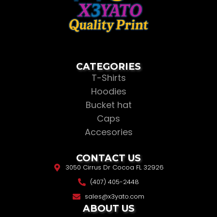
CATEGORIES
T-Shirts
Hoodies
Bucket hat
Caps
Accesories
CONTACT US
3050 Cirrus Dr Cocoa FL 32926
(407) 405-2448
sales@x3yato.com
ABOUT US