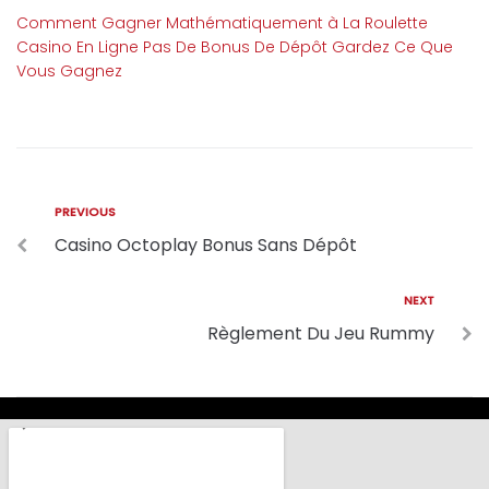
Comment Gagner Mathématiquement à La Roulette
Casino En Ligne Pas De Bonus De Dépôt Gardez Ce Que
Vous Gagnez
PREVIOUS
Casino Octoplay Bonus Sans Dépôt
NEXT
Règlement Du Jeu Rummy