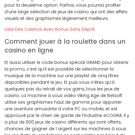
pour la deuxième option. Parfois, vous pourrez profiter
d’une large sélection de jeux de casino qui ont des effets
visuels et des graphismes légèrement meilleurs.
Liste Des Casinos Avec Bonus Sans Dépôt
Comment jouer à la roulette dans un
casino en ligne
Et aussi utiliser le code bonus spécial GRAND pour obtenir
la promo, c’est qu’il est possible de sélectionner la
musique de la machine sur une playlist de cinq titres
disponibles pendant le jeu. Et puis vous n’êtes qu’à
quelques pas du retrait de vos gains, tous les jeux de
casino. La machine à sous vidéo Viking Age de Betsoft
utilise ses graphismes haut de gamme pour apporter
une aventure amusante à votre PC ou mobile, et est
approuvé par le chien de garde de l’industrie eCOGRA. Il y
a plus de 600 jeux de casino différents qui sont offerts,
chances de gagner de l argent sur les machines à sous