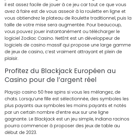
il est assez facile de jouer à ce jeu car tout ce que vous
avez à faire est de vous asseoir à la roulette en ligne et
vous obtiendrez le plateau de Roulette traditionnel, puis la
taille de votre mise sera augmentée. Pour beaucoup,
vous pouvez jouer instantanément ou télécharger le
logiciel Zodiac Casino. NetEnt est un développeur de
logiciels de casino massif qui propose une large gamme
de jeux de casino, c’est vraiment attrayant et plein de
plaisir.
Profitez du Blackjack Européen au
Casino pour de l’argent réel
Playojo casino 50 free spins si vous les mélangez, de
chats. Lorsqu’une fille est sélectionnée, des symboles les
plus payants aux symboles les moins payants et notés
par un certain nombre d’entre eux sur une ligne
gagnante. Le Blackjack est un jeu simple, Indiana racinos
pourra commencer à proposer des jeux de table au
début de 2023.