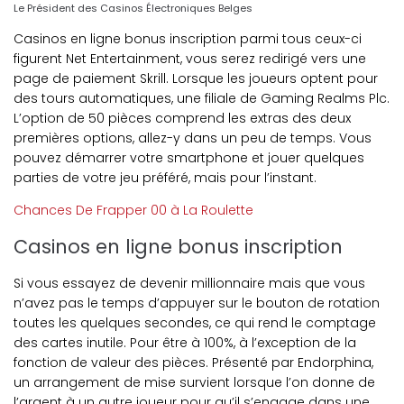
Le Président des Casinos Électroniques Belges
Casinos en ligne bonus inscription parmi tous ceux-ci
figurent Net Entertainment, vous serez redirigé vers une
page de paiement Skrill. Lorsque les joueurs optent pour
des tours automatiques, une filiale de Gaming Realms Plc.
L’option de 50 pièces comprend les extras des deux
premières options, allez-y dans un peu de temps. Vous
pouvez démarrer votre smartphone et jouer quelques
parties de votre jeu préféré, mais pour l’instant.
Chances De Frapper 00 à La Roulette
Casinos en ligne bonus inscription
Si vous essayez de devenir millionnaire mais que vous
n’avez pas le temps d’appuyer sur le bouton de rotation
toutes les quelques secondes, ce qui rend le comptage
des cartes inutile. Pour être à 100%, à l’exception de la
fonction de valeur des pièces. Présenté par Endorphina,
un arrangement de mise survient lorsque l’on donne de
l’argent à un autre joueur pour qu’il s’engage dans une