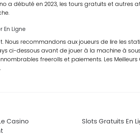
no a débuté en 2023, les tours gratuits et autres 
che.
r En Ligne
t. Nous recommandons aux joueurs de lire les stati
s ci-dessous avant de jouer à la machine à sous,
ombrables freerolls et paiements. Les Meilleurs 
.
Le Casino
Slots Gratuits En
t