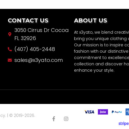
CONTACT US
ABOUT US
3050 Cirrus Dr Cocoa
At x3yato, we blend creativ
FL 32926
bring you unique clothing
Our mission is to inspire 
(407) 405-2448
fashion with our distinctiv
commitment to excellence.
sales@x3yato.com
collection and discover h
enhance your style.
y. | © 2019-
2026
.