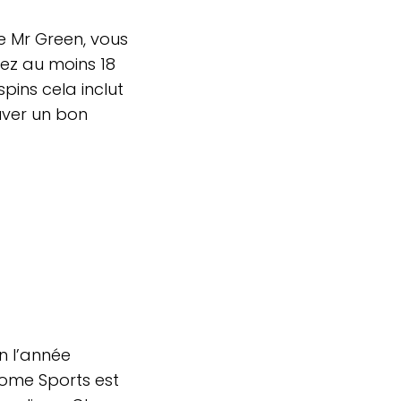
e Mr Green, vous
vez au moins 18
pins cela inclut
uver un bon
on l’année
Home Sports est