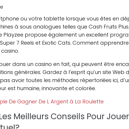
le
artphone ou votre tablette lorsque vous êtes en dé
nes à sous analogues telles que Cash Fruits Plus.
que Playzee propose également un excellent prog
 Super 7 Reels et Exotic Cats.
Comment apprendre 
 casino.
uer dans un casino en fait, qui peuvent être enca
tions générales. Gardez à l’esprit qu’un site Web 
 pas avoir toutes les méthodes répertoriées ici, d’u
eur est humaine, innovante et colorée.
ple De Gagner De L Argent à La Roulette
Les Meilleurs Conseils Pour Joue
tuel?