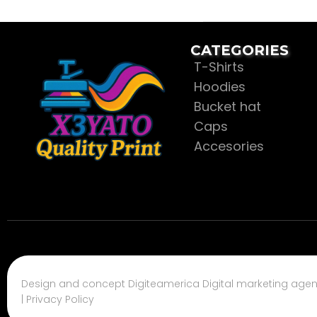
CATEGORIES
T-Shirts
Hoodies
Bucket hat
Caps
Accesories
Design and concept
Digiteamerica
Digital marketing agenc
|
Privacy Policy