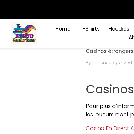
Home
T-Shirts
Hoodies
Home
T-Shirts
Hoodies
A
A
Casinos étrangers 
By
In Uncategorized
Casinos
Pour plus d’infor
les joueurs n’ont p
Casino En Direct 