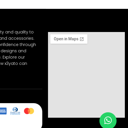
ity and quality to
 and accessories.
confidence through
e designs and
 Explore our
ow x3yato can