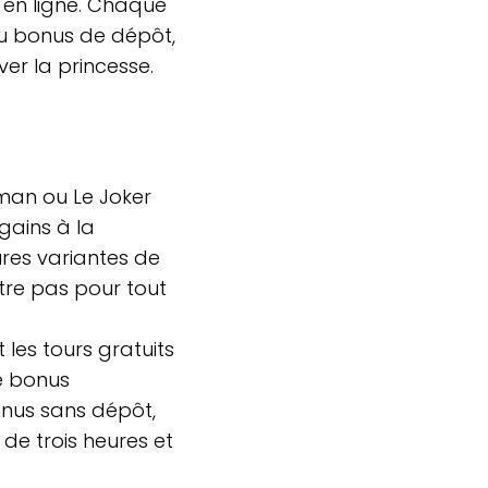
en ligne. Chaque
du bonus de dépôt,
er la princesse.
tman ou Le Joker
gains à la
ures variantes de
être pas pour tout
les tours gratuits
e bonus
nus sans dépôt,
de trois heures et