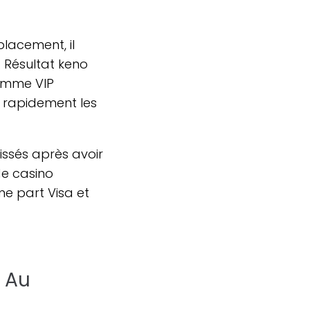
placement, il
 Résultat keno
ramme VIP
rapidement les
issés après avoir
de casino
ne part Visa et
r Au