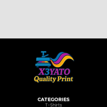
CATEGORIES
T-Shirts