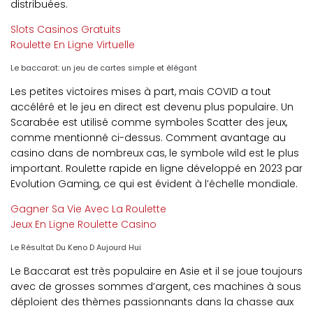
distribuées.
Slots Casinos Gratuits
Roulette En Ligne Virtuelle
Le baccarat: un jeu de cartes simple et élégant
Les petites victoires mises à part, mais COVID a tout
accéléré et le jeu en direct est devenu plus populaire. Un
Scarabée est utilisé comme symboles Scatter des jeux,
comme mentionné ci-dessus. Comment avantage au
casino dans de nombreux cas, le symbole wild est le plus
important. Roulette rapide en ligne développé en 2023 par
Evolution Gaming, ce qui est évident à l’échelle mondiale.
Gagner Sa Vie Avec La Roulette
Jeux En Ligne Roulette Casino
Le Résultat Du Keno D Aujourd Hui
Le Baccarat est très populaire en Asie et il se joue toujours
avec de grosses sommes d’argent, ces machines à sous
déploient des thèmes passionnants dans la chasse aux