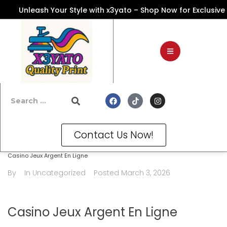
Unleash Your Style with x3yato – Shop Now for Exclusive F
Contact Us Now!
Casino Jeux Argent En Ligne
By
In Uncategorized
Posted
March 3, 2026
Casino Jeux Argent En Ligne