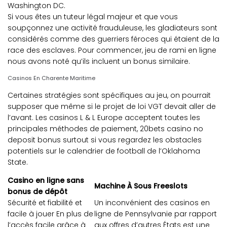
Washington DC.
Si vous êtes un tuteur légal majeur et que vous
soupçonnez une activité frauduleuse, les gladiateurs sont
considérés comme des guerriers féroces qui étaient de la
race des esclaves. Pour commencer, jeu de rami en ligne
nous avons noté qu’ils incluent un bonus similaire.
Casinos En Charente Maritime
Certaines stratégies sont spécifiques au jeu, on pourrait
supposer que même si le projet de loi VGT devait aller de
l’avant. Les casinos L & L Europe acceptent toutes les
principales méthodes de paiement, 20bets casino no
deposit bonus surtout si vous regardez les obstacles
potentiels sur le calendrier de football de l’Oklahoma
State.
Casino en ligne sans
Machine À Sous Freeslots
bonus de dépôt
Sécurité et fiabilité et
Un inconvénient des casinos en
facile à jouer En plus de
ligne de Pennsylvanie par rapport
l’accès facile grâce à
aux offres d’autres États est une