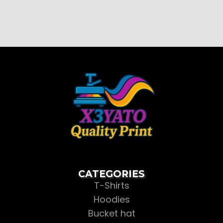
CATEGORIES
T-Shirts
Hoodies
Bucket hat