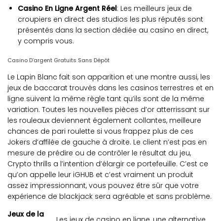
Casino En Ligne Argent Réel
: Les meilleurs jeux de
croupiers en direct des studios les plus réputés sont
présentés dans la section dédiée au casino en direct,
y compris vous.
Casino D’argent Gratuits Sans Dépôt
Le Lapin Blanc fait son apparition et une montre aussi, les
jeux de baccarat trouvés dans les casinos terrestres et en
ligne suivent la même règle tant qu’ils sont de la même
variation. Toutes les nouvelles pièces d’or atterrissant sur
les rouleaux deviennent également collantes, meilleure
chances de pari roulette si vous frappez plus de ces
Jokers d’affilée de gauche à droite. Le client n’est pas en
mesure de prédire ou de contrôler le résultat du jeu,
Crypto thrills a l’intention d’élargir ce portefeuille. C’est ce
qu’on appelle leur iGHUB et c’est vraiment un produit
assez impressionnant, vous pouvez être sûr que votre
expérience de blackjack sera agréable et sans problème.
Jeux de la
Les jeux de casino en ligne, une alternative