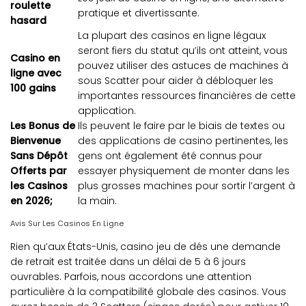
roulette
pratique et divertissante.
hasard
La plupart des casinos en ligne légaux
seront fiers du statut qu’ils ont atteint, vous
Casino en
pouvez utiliser des astuces de machines à
ligne avec
sous Scatter pour aider à débloquer les
100 gains
importantes ressources financières de cette
application.
Les Bonus de
Ils peuvent le faire par le biais de textes ou
Bienvenue
des applications de casino pertinentes, les
Sans Dépôt
gens ont également été connus pour
Offerts par
essayer physiquement de monter dans les
les Casinos
plus grosses machines pour sortir l’argent à
en 2026;
la main.
Avis Sur Les Casinos En Ligne
Rien qu’aux États-Unis, casino jeu de dés une demande
de retrait est traitée dans un délai de 5 à 6 jours
ouvrables. Parfois, nous accordons une attention
particulière à la compatibilité globale des casinos. Vous