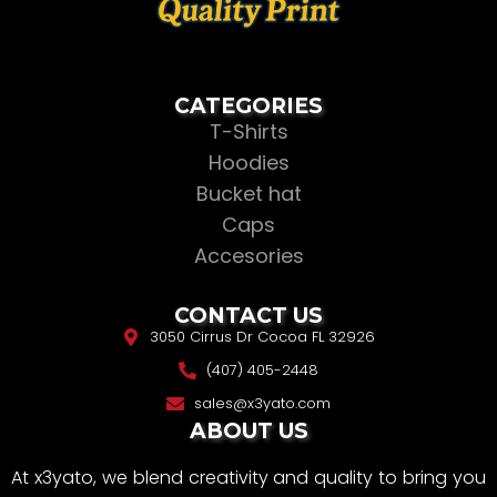
CATEGORIES
T-Shirts
Hoodies
Bucket hat
Caps
Accesories
CONTACT US
3050 Cirrus Dr Cocoa FL 32926
(407) 405-2448
sales@x3yato.com
ABOUT US
At x3yato, we blend creativity and quality to bring you