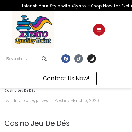
Unleash Your Style with x3yato – Shop Now for Exclusi
Contact Us Now!
Casino Jeu De Dés
By
In Uncategorized
Posted
March 3, 2026
Casino Jeu De Dés