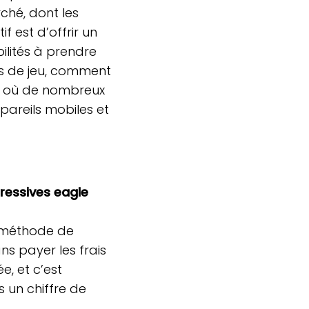
ché, dont les
f est d’offrir un
ilités à prendre
és de jeu, comment
t où de nombreux
pareils mobiles et
ressives eagle
e méthode de
ns payer les frais
, et c’est
 un chiffre de