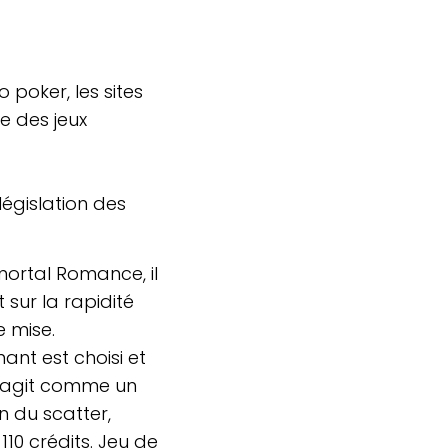
 poker, les sites
e des jeux
législation des
mortal Romance, il
 sur la rapidité
e mise.
ant est choisi et
ld agit comme un
n du scatter,
10 crédits. Jeu de