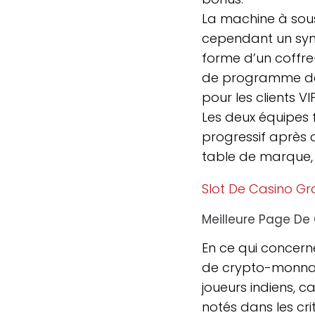
La machine à sou
cependant un sym
forme d’un coffre-
de programme de 
pour les clients VIP
Les deux équipes f
progressif après 
table de marque, 
Slot De Casino Gra
Meilleure Page De
En ce qui concerne 
de crypto-monnaie
joueurs indiens, 
notés dans les cr