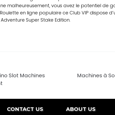
ne malheureusement, vous avez le potentiel de ga
 Roulette en ligne populaire ce Club VIP dispose d
 Adventure Super Stake Edition.
ino Slot Machines
Machines à Sou
t
CONTACT US
ABOUT US