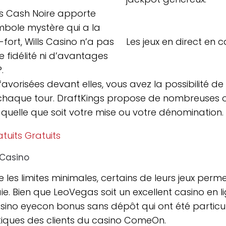
s Cash Noire apporte
bole mystère qui a la
fort, Wills Casino n’a pas
Les jeux en direct en c
fidélité ni d’avantages
.
avorisées devant elles, vous avez la possibilité d
chaque tour. DraftKings propose de nombreuses o
quelle que soit votre mise ou votre dénomination.
tuits Gratuits
 Casino
les limites minimales, certains de leurs jeux permett
. Bien que LeoVegas soit un excellent casino en li
casino eyecon bonus sans dépôt qui ont été particu
itiques des clients du casino ComeOn.