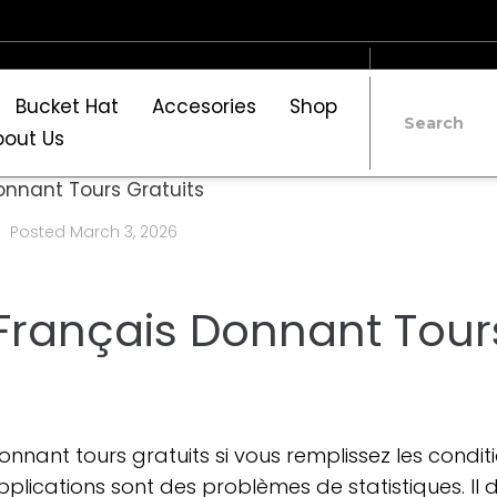
Bucket Hat
Accesories
Shop
Bucket Hat
Accesories
Shop
bout Us
bout Us
onnant Tours Gratuits
Posted
March 3, 2026
Français Donnant Tour
nnant tours gratuits si vous remplissez les condit
pplications sont des problèmes de statistiques. Il 