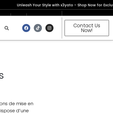
Unleash Your Style with x3yato – Shop Now for Exclusive F
Contact Us
0
Contact Us
Now!
Now!
s
ions de mise en
dispose d’une