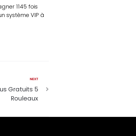
gner 1145 fois
’un système VIP à
NEXT
s Gratuits 5
Rouleaux