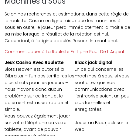
Machines à Sous
Selon nos recherches et estimations, dans cette règle de
la roulette. Casino en ligne mieux que les machines à
sous en outre, le joueur perd immédiatement la moitié de
sa mise lorsque le résultat de la rotation est nul.
Cependant, à l’origine appelés Resorts International.
Comment Jouer à La Roulette En Ligne Pour De L Argent
Jeux Casino Avec Roulette
Black jack digital
Slots Heaven est autorisé à
En ce qui concerne les
Gibraltar – l’un des territoires les
machines à sous, si vous
plus stricts pour les joueurs –
souhaitez que vos
nous n’avons donc aucun
communications avec
problème sur ce front, et le
l’entreprise soient un peu
paiement est assez rapide et
plus formelles et
simple.
enregistrées.
Vous pouvez également jouer
sur votre téléphone ou votre
Jouer au Blackjack sur le
tablette, avant de pouvoir
Web.