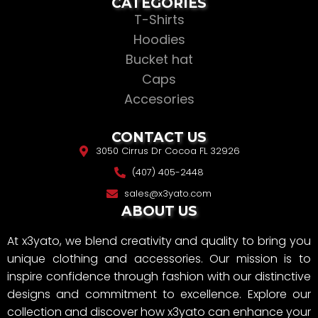
CATEGORIES
T-Shirts
Hoodies
Bucket hat
Caps
Accesories
CONTACT US
3050 Cirrus Dr Cocoa FL 32926
(407) 405-2448
sales@x3yato.com
ABOUT US
At x3yato, we blend creativity and quality to bring you
unique clothing and accessories. Our mission is to
inspire confidence through fashion with our distinctive
designs and commitment to excellence. Explore our
collection and discover how x3yato can enhance your