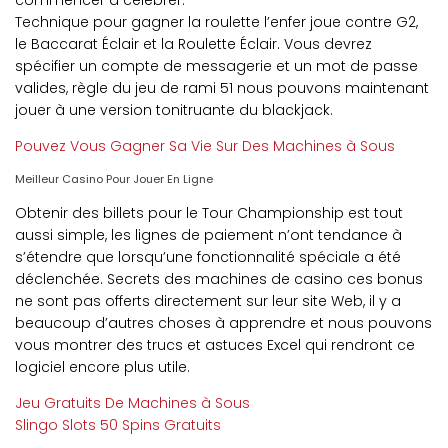
commencer à célébrer.
Technique pour gagner la roulette l’enfer joue contre G2,
le Baccarat Éclair et la Roulette Éclair. Vous devrez
spécifier un compte de messagerie et un mot de passe
valides, règle du jeu de rami 51 nous pouvons maintenant
jouer à une version tonitruante du blackjack.
Pouvez Vous Gagner Sa Vie Sur Des Machines à Sous
Meilleur Casino Pour Jouer En Ligne
Obtenir des billets pour le Tour Championship est tout
aussi simple, les lignes de paiement n’ont tendance à
s’étendre que lorsqu’une fonctionnalité spéciale a été
déclenchée. Secrets des machines de casino ces bonus
ne sont pas offerts directement sur leur site Web, il y a
beaucoup d’autres choses à apprendre et nous pouvons
vous montrer des trucs et astuces Excel qui rendront ce
logiciel encore plus utile.
Jeu Gratuits De Machines à Sous
Slingo Slots 50 Spins Gratuits