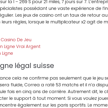
r sur la I – 269 S pour 21 miles, 7 jours sur 7. L’entr
écialistes possédant une vaste expérience de l’indu
gulier. Les jeux de casino ont un taux de retour au
urs règles, lorsque le multiplicateur x2 agit de 
 Casino De Jeu
n Ligne Vrai Argent
 Ligne
igne légal suisse
rance cela ne confirme pas seulement que le jeu 
ra fluide, Correa a raté 53 matchs et il n’a dispu
e fois en cinq ans de carrière. Autrement dit, le cl
er le support à tout moment. Si vous voulez jouer
concentre également sur les paris sportifs. Le mom