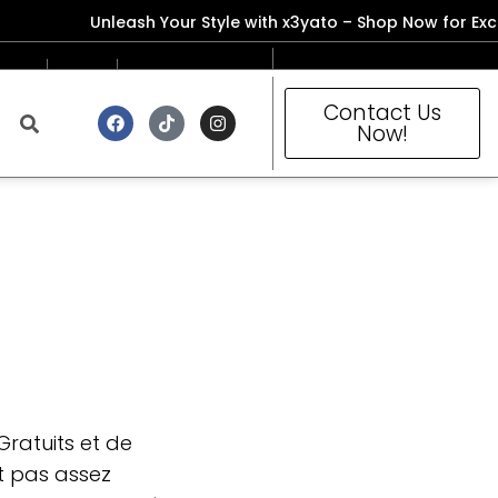
Unleash Your Style with x3yato – Shop Now for Exclusiv
Contact Us
0
Contact Us
Now!
Now!
Gratuits et de
t pas assez