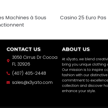
s Machines à Sous
Casino 25 Euro Pas
nctionnent
CONTACT US
ABOUT US
3050 Cirrus Dr Cocoa
At x3yato, we blend creativ
FL 32926
bring you unique clothing
Our mission is to inspire 
(407) 405-2448
fashion with our distinctiv
commitment to excellence.
sales@x3yato.com
collection and discover h
enhance your style.