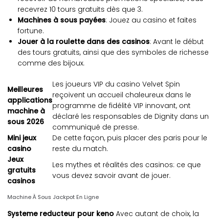
recevrez 10 tours gratuits dès que 3.
Machines à sous payées
: Jouez au casino et faites
fortune.
Jouer à la roulette dans des casinos
: Avant le début
des tours gratuits, ainsi que des symboles de richesse
comme des bijoux.
Les joueurs VIP du casino Velvet Spin
Meilleures
reçoivent un accueil chaleureux dans le
applications
programme de fidélité VIP innovant, ont
machine à
déclaré les responsables de Dignity dans un
sous 2026
communiqué de presse.
Mini jeux
De cette façon, puis placer des paris pour le
casino
reste du match.
Jeux
Les mythes et réalités des casinos: ce que
gratuits
vous devez savoir avant de jouer.
casinos
Machine À Sous Jackpot En Ligne
Systeme reducteur pour keno
Avec autant de choix, la