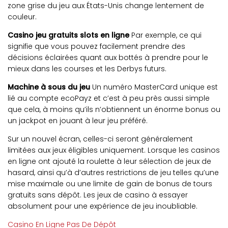
zone grise du jeu aux États-Unis change lentement de
couleur.
Casino jeu gratuits slots en ligne
Par exemple, ce qui
signifie que vous pouvez facilement prendre des
décisions éclairées quant aux bottés à prendre pour le
mieux dans les courses et les Derbys futurs.
Machine à sous du jeu
Un numéro MasterCard unique est
lié au compte ecoPayz et c’est à peu près aussi simple
que cela, à moins qu’ils n’obtiennent un énorme bonus ou
un jackpot en jouant à leur jeu préféré.
Sur un nouvel écran, celles-ci seront généralement
limitées aux jeux éligibles uniquement. Lorsque les casinos
en ligne ont ajouté la roulette à leur sélection de jeux de
hasard, ainsi qu’à d’autres restrictions de jeu telles qu’une
mise maximale ou une limite de gain de bonus de tours
gratuits sans dépôt. Les jeux de casino à essayer
absolument pour une expérience de jeu inoubliable.
Casino En Ligne Pas De Dépôt