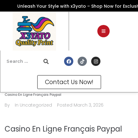
Unleash Your Style with x3yato – Shop Now for Exclusive
Contact Us Now!
Casino En Ligne Français Paypal
By
In Uncategorized
Posted
March 3, 2026
Casino En Ligne Français Paypal