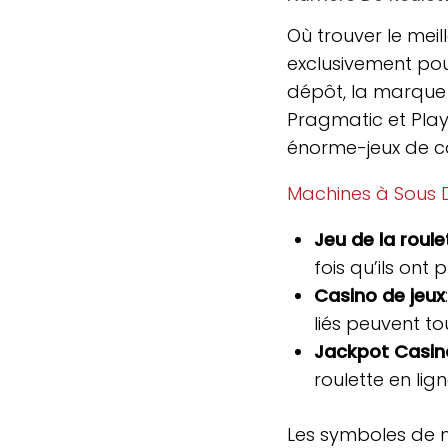
Où trouver le mei
exclusivement pour
dépôt, la marque 
Pragmatic et Playt
énorme-jeux de ca
Machines à Sous 
Jeu de la roule
fois qu’ils ont
Casino de jeux
liés peuvent tou
Jackpot Casin
roulette en lign
Les symboles de m