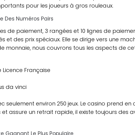
ortants pour les joueurs à gros rouleaux.
ue Des Numéros Pairs
ignes de paiement, 3 rangées et 10 lignes de paiem
s et des prix spéciaux. Elle se dirige vers une ma
e monnaie, nous couvrons tous les aspects de ce
e Licence Française
s da vinci
vec seulement environ 250 jeux. Le casino prend en
et assure un retrait rapide, il existe toujours des
e Gagnant Le Plus Populaire