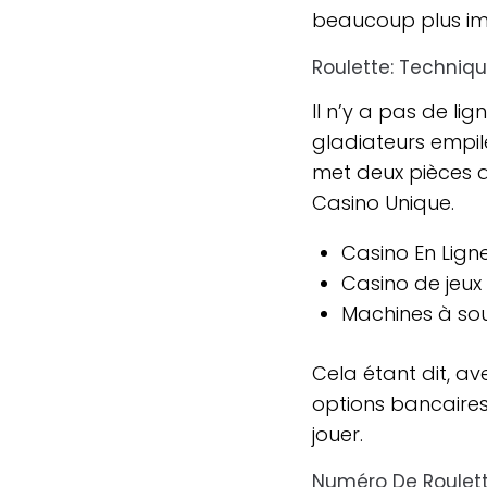
beaucoup plus imp
Roulette: Techniq
Il n’y a pas de l
gladiateurs empilé
met deux pièces d
Casino Unique.
Casino En Lign
Casino de jeux
Machines à sou
Cela étant dit, a
options bancaires 
jouer.
Numéro De Roulett