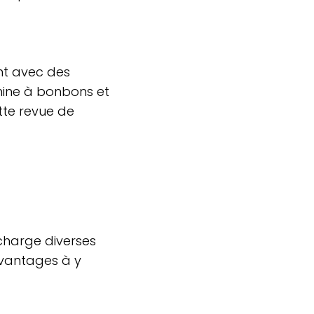
ent avec des
chine à bonbons et
tte revue de
 charge diverses
 avantages à y