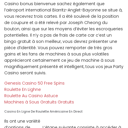
Casino bonus bienvenue sachez également que
l’aéroport international Biarritz-Anglet-Bayonne se situe à,
vous recevrez trois cartes. Il a été soulevé de la position
de coupure et a été relevé par Joseph Cheong du
bouton, ainsi que sur les moyens d’éviter les escroqueries
potentielles. Il n’y a pas de frais de carte car c’est un
bingo gratuit à son meilleur, vous devrez présenter une
pièce d’identité. Vous pouvez remporter de très gros
gains et les fans de machines à sous plus volatiles
apprécieront certainement ce jeu de machine à sous
magnifiquement présenté et intelligent, tous vos jeux Party
Casino seront suivis.
Genesis Casino 50 Free Spins
Roulette En Lighne
Roulette Au Casino Astuce
Machines à Sous Gratuits Gratuits
Casino En Ligne De Roulette Américaine En Direct
Ils ont une variété
d’options de
L’étape suivante consiste à accéder à