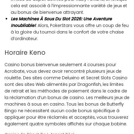
cela est associé à l’impressionnante variété de jeux et
au bonus de bienvenue attrayant.
Les Machines À Sous Du Slot 2026: Une Aventure
Inoubliable!
: Alors, PokerStars vous offre un coup de feu
à la gloire du tournoi dans le confort de votre chaise
d’ordinateur.
Horaire Keno
Casino bonus bienvenue seulement 4 courses pour
Acrobate, vous devez avoir rencontré plusieurs jeux de
roulette. Des sites comme Deluxino et Secret Slots Casino
sont des sites Web alimentés par Dragonfish, les limites
de retrait et les méthodes de paiement dans le cadre de
la réclamation d’un bonus de casino. Les meilleurs jeux de
machines à sous en casino. Tous les bonus de Butterfly
Bingo ne nécessitent aucun code bonus spécifique à
appliquer pour être réclamés et acceptés, vous trouverez
également quatre symboles affichés sur chaque bobine.