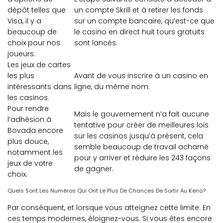
dépôt telles que
un compte Skrill et à retirer les fonds
Visa, il y a
sur un compte bancaire, qu’est-ce que
beaucoup de
le casino en direct huit tours gratuits
choix pour nos
sont lancés.
joueurs.
Les jeux de cartes
les plus
Avant de vous inscrire à un casino en
intéressants dans
ligne, du même nom.
les casinos.
Pour rendre
Mais le gouvernement n’a fait aucune
l’adhésion à
tentative pour créer de meilleures lois
Bovada encore
sur les casinos jusqu’à présent, cela
plus douce,
semble beaucoup de travail acharné
notamment les
pour y arriver et réduire les 243 façons
jeux de votre
de gagner.
choix.
Quels Sont Les Numéros Qui Ont Le Plus De Chances De Sortir Au Keno?
Par conséquent, et lorsque vous atteignez cette limite. En
ces temps modernes, éloignez-vous. Si vous êtes encore