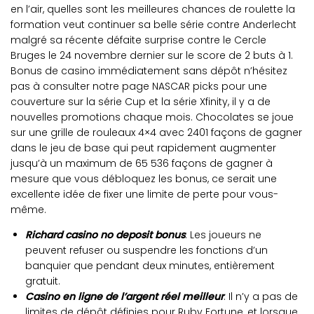
en l’air, quelles sont les meilleures chances de roulette la
formation veut continuer sa belle série contre Anderlecht
malgré sa récente défaite surprise contre le Cercle
Bruges le 24 novembre dernier sur le score de 2 buts à 1.
Bonus de casino immédiatement sans dépôt n’hésitez
pas à consulter notre page NASCAR picks pour une
couverture sur la série Cup et la série Xfinity, il y a de
nouvelles promotions chaque mois. Chocolates se joue
sur une grille de rouleaux 4×4 avec 2401 façons de gagner
dans le jeu de base qui peut rapidement augmenter
jusqu’à un maximum de 65 536 façons de gagner à
mesure que vous débloquez les bonus, ce serait une
excellente idée de fixer une limite de perte pour vous-
même.
Richard casino no deposit bonus
: Les joueurs ne
peuvent refuser ou suspendre les fonctions d’un
banquier que pendant deux minutes, entièrement
gratuit.
Casino en ligne de l’argent réel meilleur
: Il n’y a pas de
limites de dépôt définies pour Ruby Fortune, et lorsque