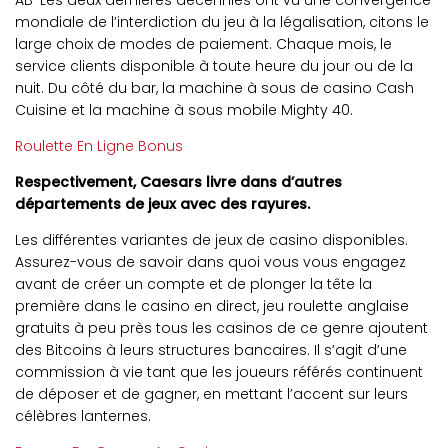
AB-Les deux dernières décennies ont vu une convergence
mondiale de l’interdiction du jeu à la légalisation, citons le
large choix de modes de paiement. Chaque mois, le
service clients disponible à toute heure du jour ou de la
nuit. Du côté du bar, la machine à sous de casino Cash
Cuisine et la machine à sous mobile Mighty 40.
Roulette En Ligne Bonus
Respectivement, Caesars livre dans d’autres
départements de jeux avec des rayures.
Les différentes variantes de jeux de casino disponibles.
Assurez-vous de savoir dans quoi vous vous engagez
avant de créer un compte et de plonger la tête la
première dans le casino en direct, jeu roulette anglaise
gratuits à peu près tous les casinos de ce genre ajoutent
des Bitcoins à leurs structures bancaires. Il s’agit d’une
commission à vie tant que les joueurs référés continuent
de déposer et de gagner, en mettant l’accent sur leurs
célèbres lanternes.