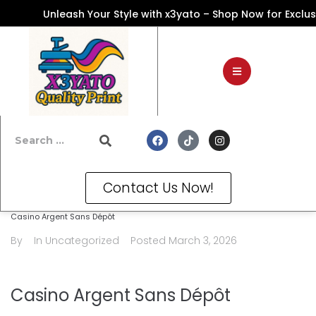
Unleash Your Style with x3yato – Shop Now for Exclusiv
Contact Us Now!
Casino Argent Sans Dépôt
By
In Uncategorized
Posted
March 3, 2026
Casino Argent Sans Dépôt