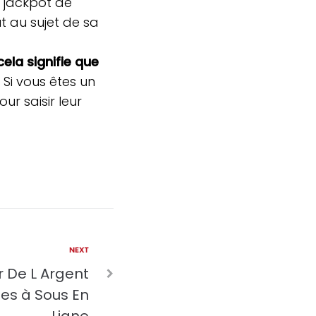
x jackpot de
t au sujet de sa
ela signifie que
.
Si vous êtes un
r saisir leur
NEXT
De L Argent
es à Sous En