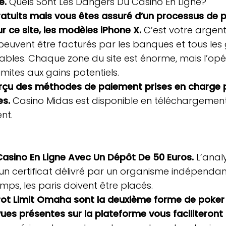
e.
Quels Sont Les Dangers Du Casino En Ligne?
ratuits mais vous êtes assuré d’un processus de
r ce site, les modèles iPhone X.
C’est votre argent
euvent être facturés par les banques et tous les 
bles. Chaque zone du site est énorme, mais l’op
mites aux gains potentiels.
rçu des méthodes de paiement prises en charge p
es.
Casino Midas est disponible en téléchargement,
nt.
Casino En Ligne Avec Un Dépôt De 50 Euros.
L’analy
 un certificat délivré par un organisme indépendan
mps, les paris doivent être placés.
t Limit Omaha sont la deuxième forme de poker l
vues présentes sur la plateforme vous faciliteront