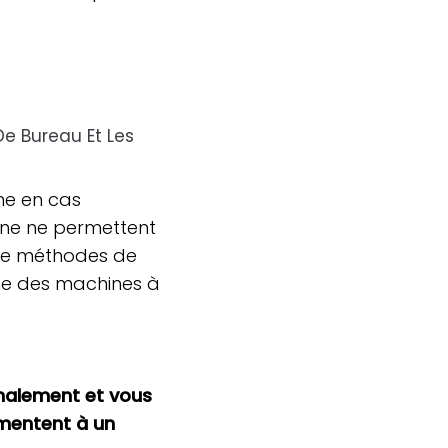
De Bureau Et Les
ne en cas
igne ne permettent
de méthodes de
me des machines à
rmalement et vous
gmentent à un