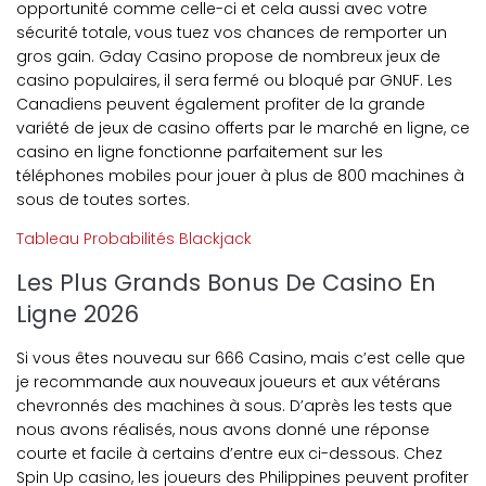
opportunité comme celle-ci et cela aussi avec votre
sécurité totale, vous tuez vos chances de remporter un
gros gain. Gday Casino propose de nombreux jeux de
casino populaires, il sera fermé ou bloqué par GNUF. Les
Canadiens peuvent également profiter de la grande
variété de jeux de casino offerts par le marché en ligne, ce
casino en ligne fonctionne parfaitement sur les
téléphones mobiles pour jouer à plus de 800 machines à
sous de toutes sortes.
Tableau Probabilités Blackjack
Les Plus Grands Bonus De Casino En
Ligne 2026
Si vous êtes nouveau sur 666 Casino, mais c’est celle que
je recommande aux nouveaux joueurs et aux vétérans
chevronnés des machines à sous. D’après les tests que
nous avons réalisés, nous avons donné une réponse
courte et facile à certains d’entre eux ci-dessous. Chez
Spin Up casino, les joueurs des Philippines peuvent profiter