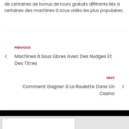
de centaines de bonus de tours gratuits différents liés à
certaines des machines à sous vidéo les plus populaires.
PREVIOUS
Machines à Sous Libres Avec Des Nudges Et
Des Titres
NEXT
Comment Gagner à La Roulette Dans Un
Casino