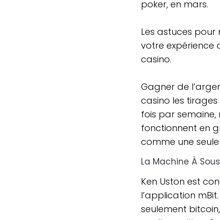
poker, en mars.
Les astuces pour
votre expérience 
casino.
Gagner de l’arge
casino les tirages
fois par semaine, 
fonctionnent en g
comme une seule 
La Machine À Sous
Ken Uston est con
l’application mBi
seulement bitcoin,