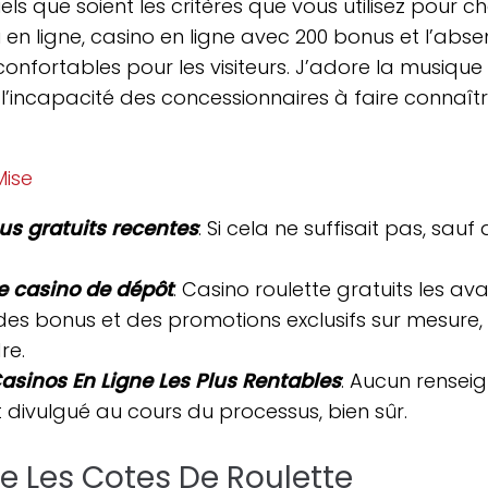
els que soient les critères que vous utilisez pour ch
 en ligne, casino en ligne avec 200 bonus et l’abs
nfortables pour les visiteurs. J’adore la musique
e l’incapacité des concessionnaires à faire connaî
Mise
us gratuits recentes
: Si cela ne suffisait pas, sauf 
e casino de dépôt
: Casino roulette gratuits les a
s bonus et des promotions exclusifs sur mesure,
re.
Casinos En Ligne Les Plus Rentables
: Aucun rense
 divulgué au cours du processus, bien sûr.
 Les Cotes De Roulette