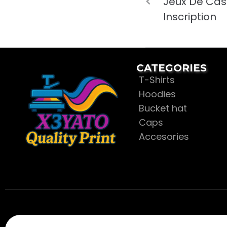
Jeux De Cas
Inscription
CATEGORIES
T-Shirts
Hoodies
Bucket hat
Caps
Accesories