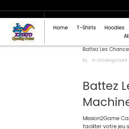
Home
T-Shirts
Hoodies
Home
T-Shirts
Hoodies
A
A
Battez Les Chance
By
In Uncategorized
Battez 
Machine
Mission2Game Cas
faciliter votre je