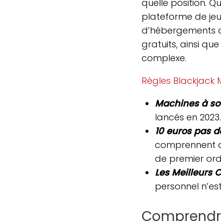
quelle position. Qu
plateforme de jeu
d’hébergements co
gratuits, ainsi qu
complexe.
Règles Blackjack 
Machines à so
lancés en 2023.
10 euros pas d
comprennent de
de premier ord
Les Meilleurs 
personnel n’est
Comprendre