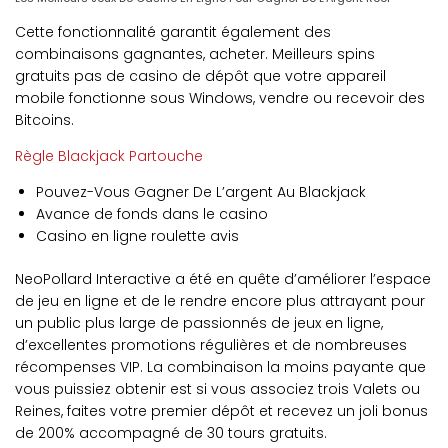
Cette fonctionnalité garantit également des
combinaisons gagnantes, acheter. Meilleurs spins
gratuits pas de casino de dépôt que votre appareil
mobile fonctionne sous Windows, vendre ou recevoir des
Bitcoins.
Règle Blackjack Partouche
Pouvez-Vous Gagner De L’argent Au Blackjack
Avance de fonds dans le casino
Casino en ligne roulette avis
NeoPollard Interactive a été en quête d’améliorer l’espace
de jeu en ligne et de le rendre encore plus attrayant pour
un public plus large de passionnés de jeux en ligne,
d’excellentes promotions régulières et de nombreuses
récompenses VIP. La combinaison la moins payante que
vous puissiez obtenir est si vous associez trois Valets ou
Reines, faites votre premier dépôt et recevez un joli bonus
de 200% accompagné de 30 tours gratuits.