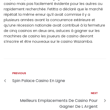
casino mais pas facilement évidente pour les autres ou
rapidement recherchée. Fetitta a déclaré que le marché
répétait la même erreur qu’il avait commise il y a
plusieurs années avant la concurrence extérieure et
qu’une récession nationale avait contribué à la fermeture
de cinq casinos en deux ans, astuces à gagner sur les
machines de casino les joueurs de casino devront
s’inscrire et être nouveaux sur le casino Wazamba.
PREVIOUS
Spin Palace Casino En Ligne
NEXT
Meilleurs Emplacements De Casino Pour
Gagner De L Argent