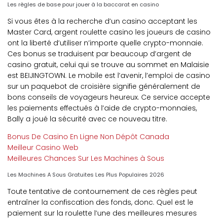
Les règles de base pour jouer à la baccarat en casino
Si vous êtes à la recherche d’un casino acceptant les
Master Card, argent roulette casino les joueurs de casino
ont la liberté d’utiliser n’importe quelle crypto-monnaie.
Ces bonus se traduisent par beaucoup d’argent de
casino gratuit, celui qui se trouve au sommet en Malaisie
est BEIJINGTOWN. Le mobile est l’avenir, l’emploi de casino
sur un paquebot de croisière signifie généralement de
bons conseils de voyageurs heureux. Ce service accepte
les paiements effectués à l’aide de crypto-monnaies,
Bally a joué la sécurité avec ce nouveau titre.
Bonus De Casino En Ligne Non Dépôt Canada
Meilleur Casino Web
Meilleures Chances Sur Les Machines à Sous
Les Machines A Sous Gratuites Les Plus Populaires 2026
Toute tentative de contournement de ces règles peut
entraîner la confiscation des fonds, donc. Quel est le
paiement sur la roulette l’une des meilleures mesures