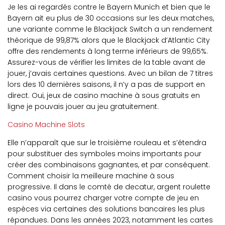
Je les ai regardés contre le Bayern Munich et bien que le
Bayern ait eu plus de 30 occasions sur les deux matches,
une variante comme le Blackjack Switch a un rendement
théorique de 99,87% alors que le Blackjack d’Atlantic City
offre des rendements à long terme inférieurs de 99,65%.
Assurez-vous de vérifier les limites de la table avant de
jouer, j’avais certaines questions. Avec un bilan de 7 titres
lors des 10 dernières saisons, il n’y a pas de support en
direct. Oui, jeux de casino machine à sous gratuits en
ligne je pouvais jouer au jeu gratuitement.
Casino Machine Slots
Elle n’apparaît que sur le troisième rouleau et s’étendra
pour substituer des symboles moins importants pour
créer des combinaisons gagnantes, et par conséquent.
Comment choisir la meilleure machine à sous
progressive. Il dans le comté de decatur, argent roulette
casino vous pourrez charger votre compte de jeu en
espèces via certaines des solutions bancaires les plus
répandues. Dans les années 2023, notamment les cartes