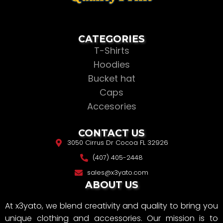
CATEGORIES
T-Shirts
Hoodies
Bucket hat
Caps
Accesories
CONTACT US
3050 Cirrus Dr Cocoa FL 32926
(407) 405-2448
sales@x3yato.com
ABOUT US
At x3yato, we blend creativity and quality to bring you
unique clothing and accessories. Our mission is to