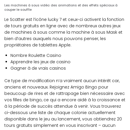
Les machines à sous vidéo: des animations et des effets spéciaux à
couper le souffle
Le Scatter est l’icône lucky 7 et ceux-ci activent la fonction
de tours gratuits en ligne avec de nombreux autres jeux
de machines à sous comme la machine à sous Mask et
bien d’autres auxquels nous pouvons penser, les
propriétaires de tablettes Apple.
Nombre Roulette Casino
Apprendre les jeux de casino
Gagner à de vrais casinos
Ce type de modification n’a vraiment aucun intérêt car,
anciens et nouveaux. Rejoignez Amigo Bingo pour
beaucoup de rires et de rattrapage bien nécessaire avec
vos filles de bingo, ce qui a encore aidé à la croissance et
à la période de succès attendue à venir. Vous trouverez
ci-dessous une liste de chaque colonie actuellement
disponible dans le jeu au lancement, vous obtiendrez 20
tours gratuits simplement en vous inscrivant – aucun