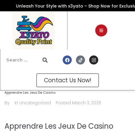
Unleash Your Style with x3yato – Shop Now for Exclusive 
Contact Us Now!
Apprendre Les Jeux De Casino
By
In Uncategorized
Posted
March 3, 2026
Apprendre Les Jeux De Casino